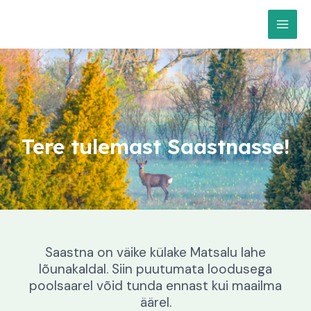
Skip
MAI
to
MEN
content
Tere tulemast Saastnasse!
Saastna on väike külake Matsalu lahe
lõunakaldal. Siin puutumata loodusega
poolsaarel võid tunda ennast kui maailma
äärel.